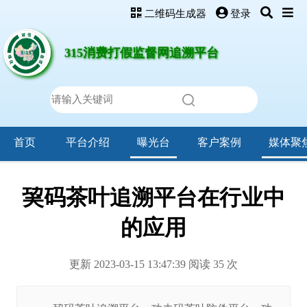
二维码生成器
登录
315消费打假监督网追溯平台
首页
平台介绍
曝光台
客户案例
媒体聚
巭码茶叶追溯平台在行业中
的应用
更新 2023-03-15 13:47:39 阅读
35
次