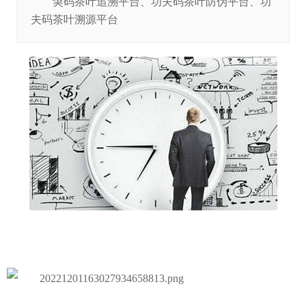
巭码茶叶追溯平台、功夫码茶叶防伪平台、功
夫码茶叶溯源平台