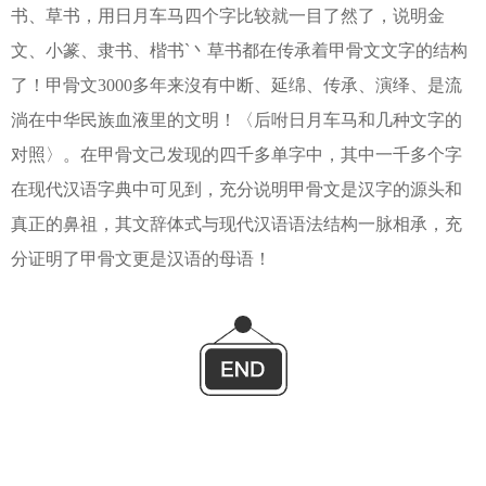
书、草书，用日月车马四个字比较就一目了然了，说明金
文、小篆、隶书、楷书`丶草书都在传承着甲骨文文字的结构
了！甲骨文3000多年来沒有中断、延绵、传承、演绎、是流
淌在中华民族血液里的文明！〈后咐日月车马和几种文字的
对照〉。在甲骨文己发现的四千多单字中，其中一千多个字
在现代汉语字典中可见到，充分说明甲骨文是汉字的源头和
真正的鼻祖，其文辞体式与现代汉语语法结构一脉相承，充
分证明了甲骨文更是汉语的母语！