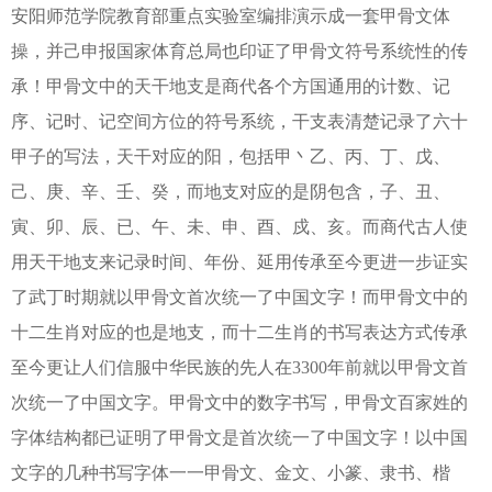
安阳师范学院教育部重点实验室编排演示成一套甲骨文体
操，并己申报国家体育总局也印证了甲骨文符号系统性的传
承！甲骨文中的天干地支是商代各个方国通用的计数、记
序、记时、记空间方位的符号系统，干支表清楚记录了六十
甲子的写法，天干对应的阳，包括甲丶乙、丙、丁、戊、
己、庚、辛、壬、癸，而地支对应的是阴包含，子、丑、
寅、卯、辰、已、午、未、申、酉、戍、亥。而商代古人使
用天干地支来记录时间、年份、延用传承至今更进一步证实
了武丁时期就以甲骨文首次统一了中国文字！而甲骨文中的
十二生肖对应的也是地支，而十二生肖的书写表达方式传承
至今更让人们信服中华民族的先人在3300年前就以甲骨文首
次统一了中国文字。甲骨文中的数字书写，甲骨文百家姓的
字体结构都已证明了甲骨文是首次统一了中国文字！以中国
文字的几种书写字体一一甲骨文、金文、小篆、隶书、楷