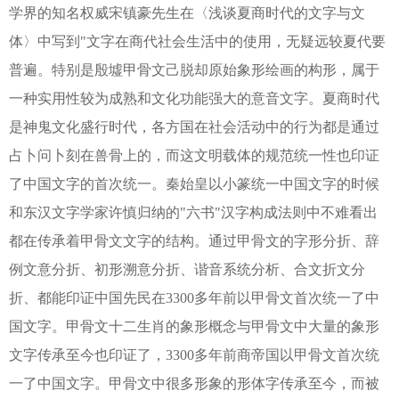
学界的知名权威宋镇豪先生在〈浅谈夏商时代的文字与文
体〉中写到"文字在商代社会生活中的使用，无疑远较夏代要
普遍。特别是殷墟甲骨文己脱却原始象形绘画的构形，属于
一种实用性较为成熟和文化功能强大的意音文字。夏商时代
是神鬼文化盛行时代，各方国在社会活动中的行为都是通过
占卜问卜刻在兽骨上的，而这文明载体的规范统一性也印证
了中国文字的首次统一。秦始皇以小篆统一中国文字的时候
和东汉文字学家许慎归纳的"六书"汉字构成法则中不难看出
都在传承着甲骨文文字的结构。通过甲骨文的字形分折、辞
例文意分折、初形溯意分折、谐音系统分析、合文折文分
折、都能印证中国先民在3300多年前以甲骨文首次统一了中
国文字。甲骨文十二生肖的象形概念与甲骨文中大量的象形
文字传承至今也印证了，3300多年前商帝国以甲骨文首次统
一了中国文字。甲骨文中很多形象的形体字传承至今，而被