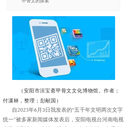
甲骨文的探索
（安阳市洹宝斋甲骨文文化博物馆。作者；
付潇林，整理；彭献国）
自
2023
年
月
日我发表的“五千年文明两次文字
6
3
统一
被多家新闻媒体发表后，安阳电视台河南电视
"