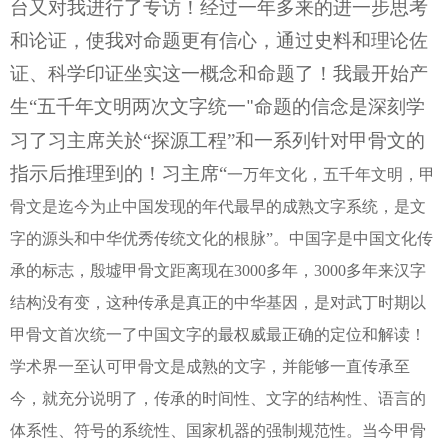
台又对我进行了专访！经过一年多来的进一步思考
和论证，使我对命题更有信心，通过史料和理论佐
证、科学印证坐实这一概念和命题了！我最开始产
生“五千年文明两次文字统一
命题的信念是深刻学
"
习了习主席关於“探源工程”和一系列针对甲骨文的
指示后推理到的！习主席“
一万年文化，五千年文明，甲
骨文是迄今为止中国发现的年代最早的成熟文字系统，是文
字的源头和中华优秀传统文化的根脉”。中国字是中国文化传
承的标志，殷墟甲骨文距离现在3000多年，3000多年来汉字
结构没有变，这种传承是真正的中华基因，是对武丁时期以
甲骨文首次统一了中国文字的最权威最正确的定位和解读！
学术界一至认可甲骨文是成熟的文字，并能够一直传承至
今，就充分说明了，传承的时间性、文字的结构性、语言的
体系性、符号的系统性、国家机器的强制规范性。当今甲骨