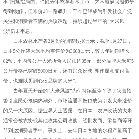
求”的尴尬局面。伴随去年秋季新米上市，大米短缺问题似乎
得到缓解，但米价却一路飙升，至今已经成为引发社会广泛
关注和消费者不满的热议话题，持续超过半年的“大米风
波”仍未平息。
日本农林水产省2月份的调查数据显示，截至1月27日，
日本5公斤装大米平均零售价为3688日元，较去年同期增长
82%，平均每公斤大米折合人民币约35元。部分品牌大米每5
公斤价格已突破5000日元，还有民众反映“即使愿意支付高
价，也难以买到心仪品牌的大米”。
去年夏天开始的“大米风波”为何持续至今？除了灾害预
警引发民众抢购热潮外，市场流通不畅也成为引发大米涨价
的又一大原因。据业界人士透露，在日本，农户收获的大米
通常会被农协或其他收集公司收购，经批发商、零售商等环
节到达消费者手中。事实上，去年日本各地的水稻产量高于