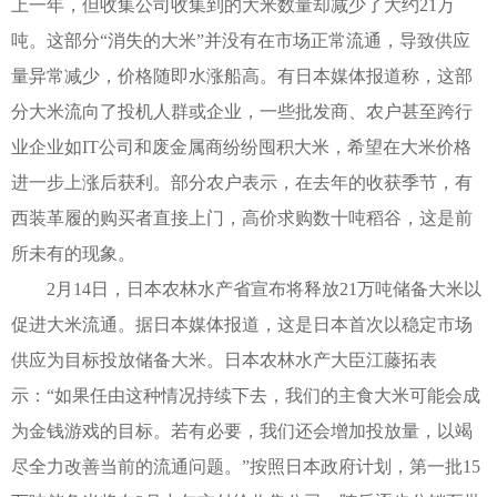
上一年，但收集公司收集到的大米数量却减少了大约21万
吨。这部分“消失的大米”并没有在市场正常流通，导致供应
量异常减少，价格随即水涨船高。有日本媒体报道称，这部
分大米流向了投机人群或企业，一些批发商、农户甚至跨行
业企业如IT公司和废金属商纷纷囤积大米，希望在大米价格
进一步上涨后获利。部分农户表示，在去年的收获季节，有
西装革履的购买者直接上门，高价求购数十吨稻谷，这是前
所未有的现象。
2月14日，日本农林水产省宣布将释放21万吨储备大米以
促进大米流通。据日本媒体报道，这是日本首次以稳定市场
供应为目标投放储备大米。日本农林水产大臣江藤拓表
示：“如果任由这种情况持续下去，我们的主食大米可能会成
为金钱游戏的目标。若有必要，我们还会增加投放量，以竭
尽全力改善当前的流通问题。”按照日本政府计划，第一批15